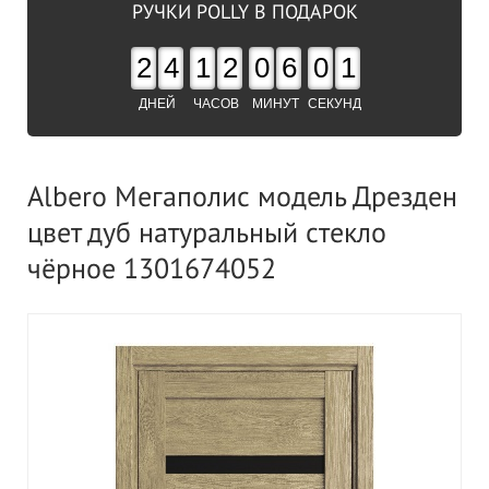
РУЧКИ POLLY В ПОДАРОК
2
4
1
2
0
6
0
0
ДНЕЙ
ЧАСОВ
МИНУТ
СЕКУНД
Albero Мегаполис модель Дрезден
цвет дуб натуральный стекло
чёрное 1301674052