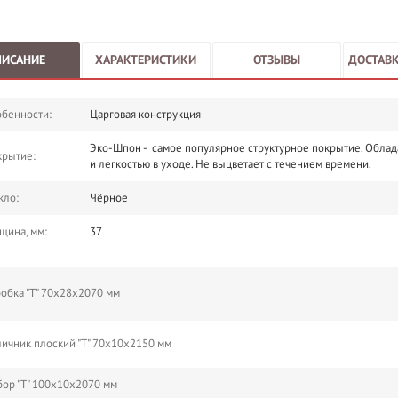
ПИСАНИЕ
ХАРАКТЕРИСТИКИ
ОТЗЫВЫ
ДОСТАВК
бенности:
Царговая конструкция
Эко-Шпон - самое популярное структурное покрытие. Облад
крытие:
и легкостью в уходе. Не выцветает с течением времени.
кло:
Чёрное
щина, мм:
37
обка "Т" 70х28х2070 мм
ичник плоский "Т" 70х10х2150 мм
ор "Т" 100х10х2070 мм