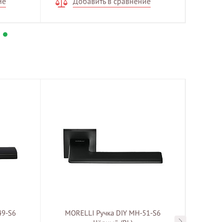
ие
Добавить в сравнение
Д
49-S6
MORELLI Ручка DIY MH-51-S6
MOR