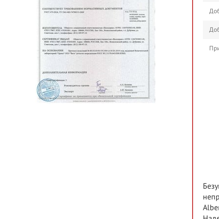
Доб
Доб
При
Безу
непр
Albe
Наде