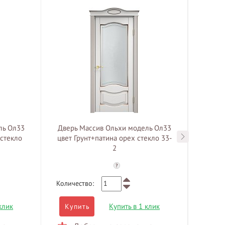
ль Ол33
Дверь Массив Ольхи модель Ол33
Дверь
 стекло
цвет Грунт+патина орех стекло 33-
цвет 
2
?
Количество:
Количе
клик
Купить в 1 клик
Купить
Куп