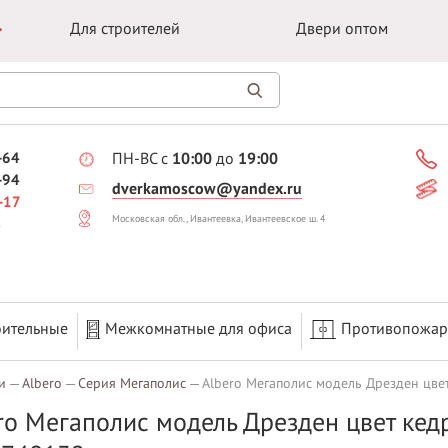
Для строителей
Двери оптом
-64
ПН-ВС с
10:00
до
19:00
-94
dverkamoscow@yandex.ru
-17
Московская обл., Ивантеевка, Ивантеевское ш. 4
оительные
Межкомнатные для офиса
Противопожа
и
Albero
Серия Мегаполис
Albero Мегаполис модель Дрезден цве
ro Мегаполис модель Дрезден цвет кед