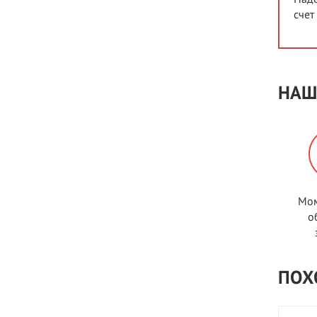
счет
НАШ
Мом
о
ПОХ