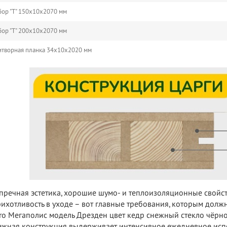
ор "Т" 150х10х2070 мм
ор "Т" 200х10х2070 мм
творная планка 34х10х2020 мм
пречная эстетика, хорошие шумо- и теплоизоляционные свойс
ихотливость в уходе – вот главные требования, которым должн
ro Мегаполис модель Дрезден цвет кедр снежный стекло чёрн
жная конструкция выдерживает интенсивное ежедневное испо