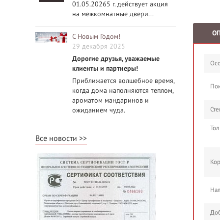
01.05.20265 г. действует акция
на межкомнатные двери...
О
С Новым Годом!
29 декабря 2025
Дорогие друзья, уважаемые
Осо
клиенты и партнеры!
Приближается волшебное время,
По
когда дома наполняются теплом,
ароматом мандаринов и
Сте
ожиданием чуда.
Тол
Все новости
Кор
Нал
Доб