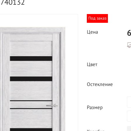
9740132
Под заказ
6
Цена
ВЫГОДНОЕ ПРЕДЛОЖЕНИЕ
ТНАЯ ДОСТАВКА ОТ 40
Цвет
*
Двери фабрики
Краснодеревщик по
делах МКАД
выгодным ценам
Остекление
Размер