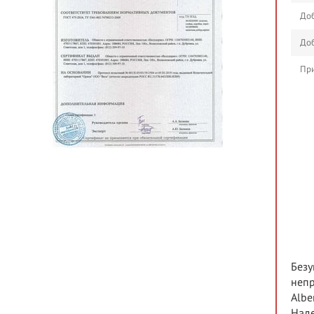
Доб
Доб
При
Безу
непр
Albe
Наде