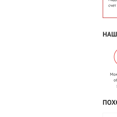
счет
НАШ
Мом
о
ПОХ