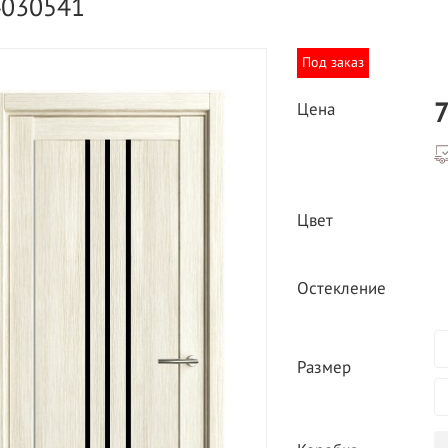
4030541
Под заказ
7
Цена
ВЫГОДНОЕ ПРЕДЛОЖЕНИЕ
ТНАЯ ДОСТАВКА ОТ 40
Цвет
*
Двери фабрики
Краснодеревщик по
делах МКАД
выгодным ценам
Остекление
Размер