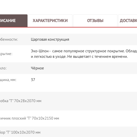
ПИСАНИЕ
ХАРАКТЕРИСТИКИ
ОТЗЫВЫ
ДОСТАВК
бенности:
Царговая конструкция
Эко-Шпон - самое популярное структурное покрытие. Облад
крытие:
и легкостью в уходе. Не выцветает с течением времени.
кло:
Чёрное
щина, мм:
37
обка "Т" 70х28х2070 мм
ичник плоский "Т" 70х10х2150 мм
ор "Т" 100х10х2070 мм