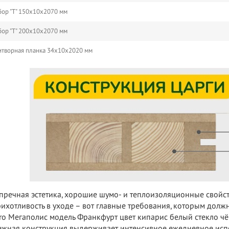
ор "Т" 150х10х2070 мм
ор "Т" 200х10х2070 мм
творная планка 34х10х2020 мм
пречная эстетика, хорошие шумо- и теплоизоляционные свойс
ихотливость в уходе – вот главные требования, которым должн
ro Мегаполис модель Франкфурт цвет кипарис белый стекло ч
жная конструкция выдерживает интенсивное ежедневное испо