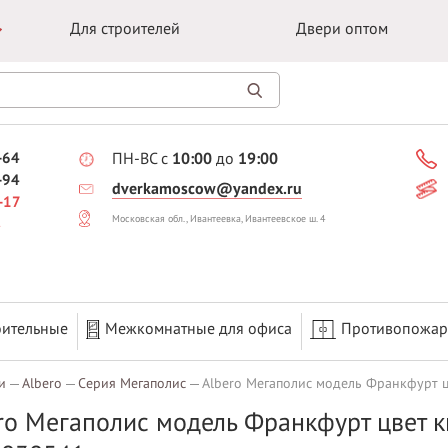
Для строителей
Двери оптом
-64
ПН-ВС с
10:00
до
19:00
-94
dverkamoscow@yandex.ru
-17
Московская обл., Ивантеевка, Ивантеевское ш. 4
оительные
Межкомнатные для офиса
Противопожа
и
Albero
Серия Мегаполис
Albero Мегаполис модель Франкфурт ц
ro Мегаполис модель Франкфурт цвет к