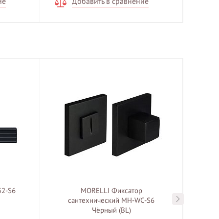
ие
Добавить в сравнение
52-S6
MORELLI Фиксатор
MOR
сантехнический MH-WC-S6
Чёрный (BL)