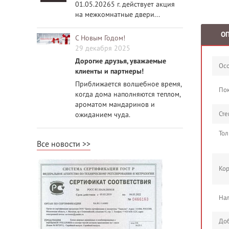
01.05.20265 г. действует акция
на межкомнатные двери...
О
С Новым Годом!
29 декабря 2025
Дорогие друзья, уважаемые
Осо
клиенты и партнеры!
Приближается волшебное время,
По
когда дома наполняются теплом,
ароматом мандаринов и
Сте
ожиданием чуда.
Тол
Все новости
Кор
Нал
Доб