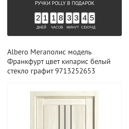
РУЧКИ POLLY В ПОДАРОК
2
1
1
8
3
3
4
4
ДНЕЙ
ЧАСОВ
МИНУТ
СЕКУНД
Albero Мегаполис модель
Франкфурт цвет кипарис белый
стекло графит 9713252653