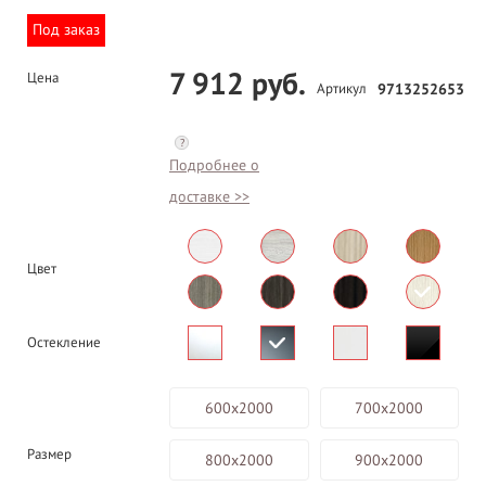
Под заказ
7 912 руб.
Цена
Артикул
9713252653
?
Подробнее о
доставке >>
Цвет
Остекление
600х2000
700х2000
Размер
800х2000
900х2000