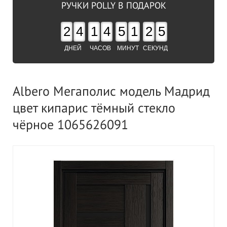
РУЧКИ POLLY В ПОДАРОК
2
4
1
4
5
1
2
4
ДНЕЙ
ЧАСОВ
МИНУТ
СЕКУНД
Albero Мегаполис модель Мадрид
цвет кипарис тёмный стекло
чёрное 1065626091