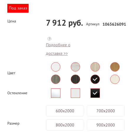
Под заказ
7 912 руб.
Цена
Артикул
1065626091
?
Подробнее о
доставке >>
Цвет
Остекление
600х2000
700х2000
Размер
800х2000
900х2000