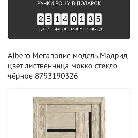
РУЧКИ POLLY В ПОДАРОК
2
5
1
4
0
1
3
4
ДНЕЙ
ЧАСОВ
МИНУТ
СЕКУНД
Albero Мегаполис модель Мадрид
цвет лиственница мокко стекло
чёрное 8793190326