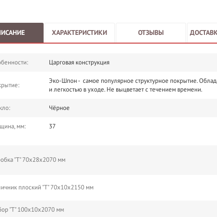
ПИСАНИЕ
ХАРАКТЕРИСТИКИ
ОТЗЫВЫ
ДОСТАВК
бенности:
Царговая конструкция
Эко-Шпон - самое популярное структурное покрытие. Облад
крытие:
и легкостью в уходе. Не выцветает с течением времени.
кло:
Чёрное
щина, мм:
37
обка "Т" 70х28х2070 мм
ичник плоский "Т" 70х10х2150 мм
ор "Т" 100х10х2070 мм