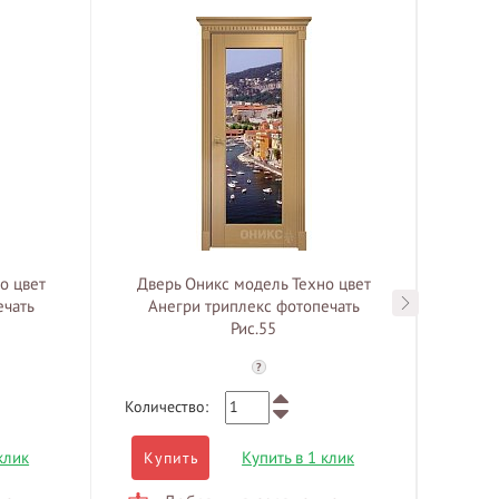
о цвет
Дверь Оникс модель Техно цвет
Двер
ечать
Анегри триплекс фотопечать
Рис.55
?
Количество:
Количе
клик
Купить в 1 клик
Купить
Куп