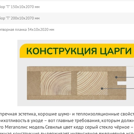
ор "Т" 150х10х2070 мм
ор "Т" 200х10х2070 мм
творная планка 34х10х2020 мм
пречная эстетика, хорошие шумо- и теплоизоляционные свойс
ихотливость в уходе – вот главные требования, которым должн
ro Мегаполис модель Севилья цвет кедр серый стекло чёрное 
жная конструкция выдерживает интенсивное ежедневное испо