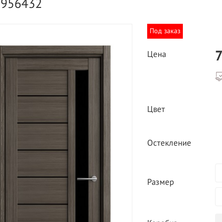
5956432
Под заказ
7
Цена
ВЫГОДНОЕ ПРЕДЛОЖЕНИЕ
ТНАЯ ДОСТАВКА ОТ 40
Цвет
*
Двери фабрики
Краснодеревщик по
делах МКАД
выгодным ценам
Остекление
Размер