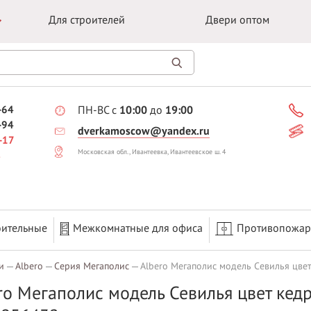
Для строителей
Двери оптом
-64
ПН-ВС с
10:00
до
19:00
-94
dverkamoscow@yandex.ru
-17
Московская обл., Ивантеевка, Ивантеевское ш. 4
оительные
Межкомнатные для офиса
Противопожа
и
Albero
Серия Мегаполис
Albero Мегаполис модель Севилья цве
ro Мегаполис модель Севилья цвет кед