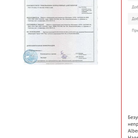
Доб
Доб
При
Безу
непр
Albe
Наде