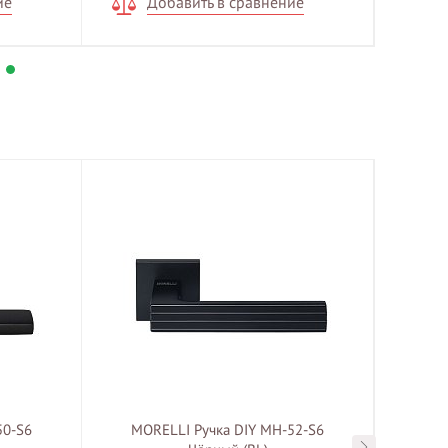
ие
Добавить в сравнение
Д
50-S6
MORELLI Ручка DIY MH-52-S6
MOR