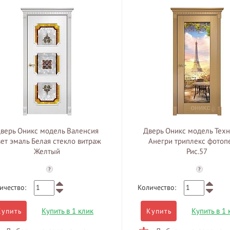
верь Оникс модель Валенсия
Дверь Оникс модель Техн
вет эмаль Белая стекло витраж
Анегри триплекс фотоп
Желтый
Рис.57
?
?
ичество:
Количество:
Купить в 1 клик
Купить в 1 
Купить
Купить