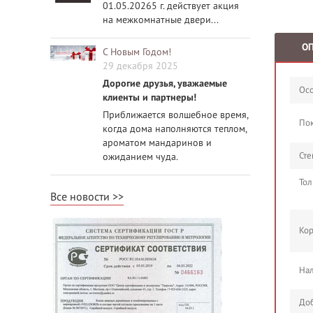
01.05.20265 г. действует акция
на межкомнатные двери...
О
С Новым Годом!
29 декабря 2025
Дорогие друзья, уважаемые
Осо
клиенты и партнеры!
Приближается волшебное время,
По
когда дома наполняются теплом,
ароматом мандаринов и
Сте
ожиданием чуда.
Тол
Все новости
Кор
Нал
Доб