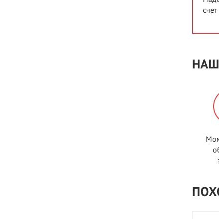
счет
НАШ
Мом
о
ПОХ