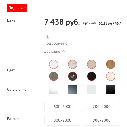
Под заказ
7 438 руб.
Цена
Артикул
5135367457
?
Подробнее о
доставке >>
Цвет
Остекление
600х2000
700х2000
Размер
800х2000
900х2000