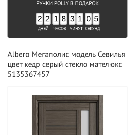
РУЧКИ POLLY В ПОДАРОК
2
2
1
8
3
1
0
4
ДНЕЙ
ЧАСОВ
МИНУТ
СЕКУНД
Albero Мегаполис модель Севилья
цвет кедр серый стекло мателюкс
5135367457