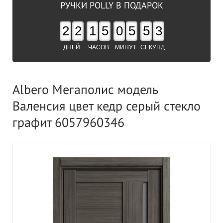
РУЧКИ POLLY В ПОДАРОК
2
2
1
5
0
5
5
2
ДНЕЙ
ЧАСОВ
МИНУТ
СЕКУНД
Albero Мегаполис модель
Валенсия цвет кедр серый стекло
графит 6057960346