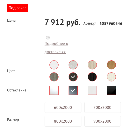
Под заказ
7 912 руб.
Цена
Артикул
6057960346
?
Подробнее о
доставке >>
Цвет
Остекление
600х2000
700х2000
Размер
800х2000
900х2000