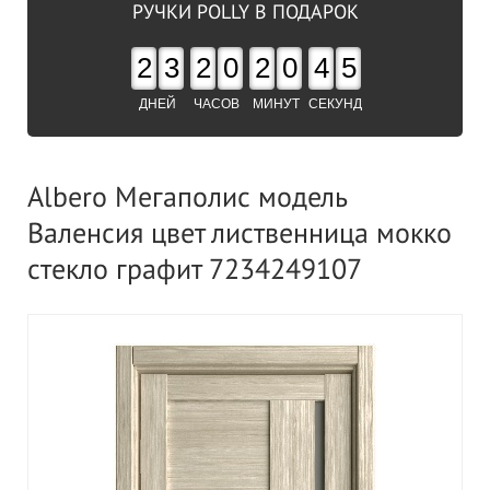
РУЧКИ POLLY В ПОДАРОК
2
3
2
0
2
0
4
4
ДНЕЙ
ЧАСОВ
МИНУТ
СЕКУНД
Albero Мегаполис модель
Валенсия цвет лиственница мокко
стекло графит 7234249107