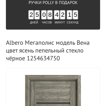
РУЧКИ POLLY В ПОДАРОК
2
5
0
8
4
2
1
4
ДНЕЙ
ЧАСОВ
МИНУТ
СЕКУНД
Albero Мегаполис модель Вена
цвет ясень пепельный стекло
чёрное 1254634750