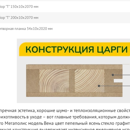
ор "Т" 150х10х2070 мм
ор "Т" 200х10х2070 мм
творная планка 34х10х2020 мм
пречная эстетика, хорошие шумо- и теплоизоляционные свойс
ихотливость в уходе – вот главные требования, которым должн
ro Мегаполис модель Вена цвет пепельный ясень стекло графи
жная конструкция выдерживает интенсивное ежедневное испо