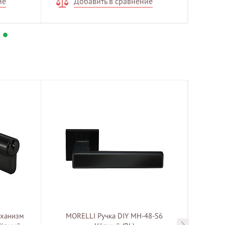
ие
Добавить в сравнение
Д
ханизм
MORELLI Ручка DIY MH-48-S6
MOR