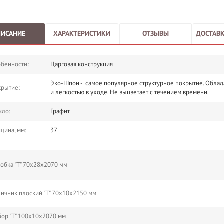
ПИСАНИЕ
ХАРАКТЕРИСТИКИ
ОТЗЫВЫ
ДОСТАВК
бенности:
Царговая конструкция
Эко-Шпон - самое популярное структурное покрытие. Облад
крытие:
и легкостью в уходе. Не выцветает с течением времени.
кло:
Графит
щина, мм:
37
обка "Т" 70х28х2070 мм
ичник плоский "Т" 70х10х2150 мм
ор "Т" 100х10х2070 мм