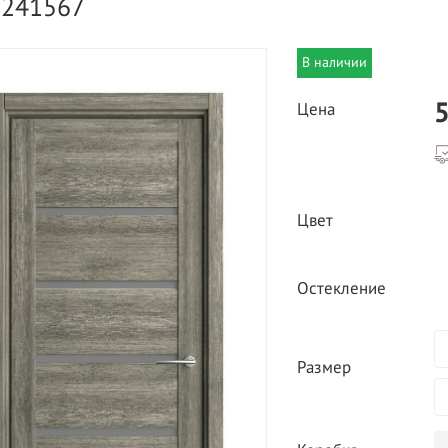
3241567
В наличии
5
Цена
ВЫГОДНОЕ ПРЕДЛОЖЕНИЕ
ТНАЯ ДОСТАВКА ОТ 40
Цвет
*
Двери фабрики
Краснодеревщик по
делах МКАД
выгодным ценам
Остекление
Размер