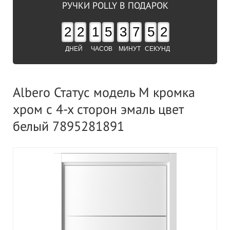
РУЧКИ POLLY В ПОДАРОК
2
2
1
5
3
7
5
2
ДНЕЙ
ЧАСОВ
МИНУТ
СЕКУНД
Albero Статус модель М кромка
хром с 4-х сторон эмаль цвет
белый 7895281891