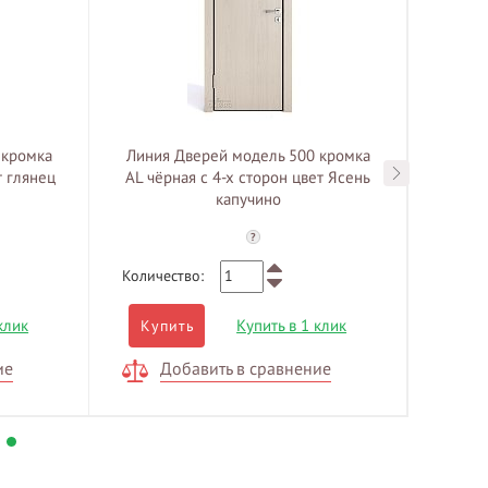
 кромка
Линия Дверей модель 500 кромка
Линия
т глянец
AL чёрная с 4-х сторон цвет Ясень
AL чёр
капучино
?
Количество:
Количе
клик
Купить в 1 клик
Купить
Куп
ие
Добавить в сравнение
Д