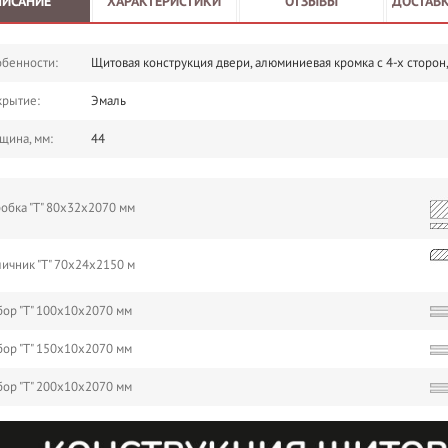
ПИСАНИЕ
ХАРАКТЕРИСТИКИ
ОТЗЫВЫ
ДОСТАВК
бенности:
Щитовая конструкция двери, алюминиевая кромка с 4-х сторо
крытие:
Эмаль
щина, мм:
44
обка "Т" 80х32х2070 мм
ичник "Т" 70х24х2150 м
ор "Т" 100х10х2070 мм
ор "Т" 150х10х2070 мм
ор "Т" 200х10х2070 мм