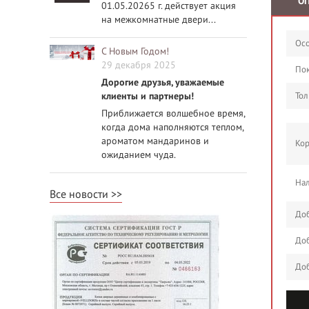
О
01.05.20265 г. действует акция
на межкомнатные двери...
Осо
С Новым Годом!
29 декабря 2025
По
Дорогие друзья, уважаемые
клиенты и партнеры!
Тол
Приближается волшебное время,
когда дома наполняются теплом,
ароматом мандаринов и
Кор
ожиданием чуда.
Нал
Все новости
Доб
Доб
Доб