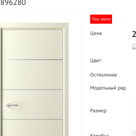
7896280
Под заказ
2
Цена
ВЫГОДНОЕ ПРЕДЛОЖЕНИЕ
Цвет
ТНАЯ ДОСТАВКА ОТ 40
*
Двери фабрики
Остекление
Краснодеревщик по
делах МКАД
выгодным ценам
Модельный ряд
Размер