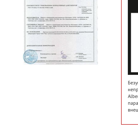
Безу
непр
Albe
пара
внеш