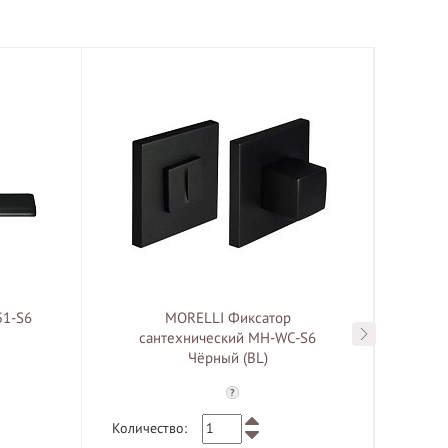
51-S6
MORELLI Фиксатор
MOR
сантехнический MH-WC-S6
Чёрный (BL)
?
Количество:
Количе