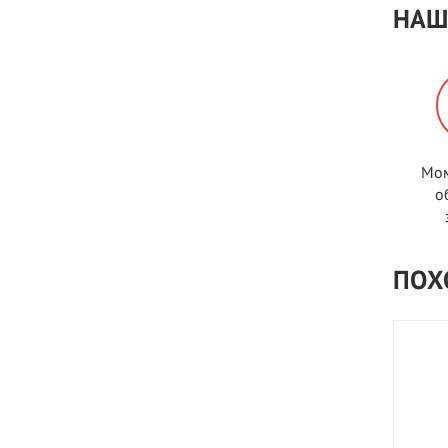
НАШ
Мом
о
ПОХ