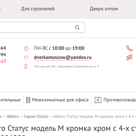
Для строителей
Двери оптом
-64
ПН-ВС с
10:00
до
19:00
-94
dverkamoscow@yandex.ru
-17
Московская обл., Ивантеевка, Ивантеевское ш. 4
оительные
Межкомнатные для офиса
Противопожа
и
Albero
Серия Статус
Albero Статус модель М кромка хром с 4-х
ro Статус модель М кромка хром с 4-х с