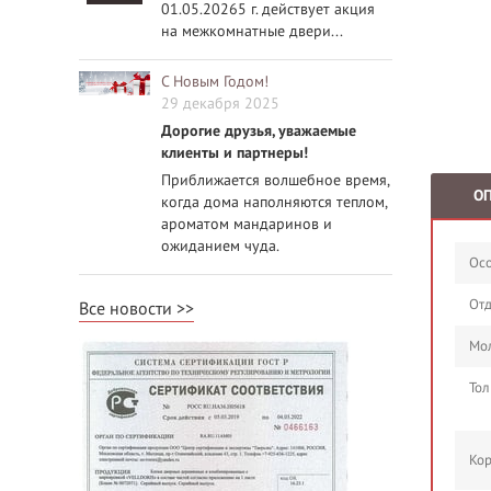
01.05.20265 г. действует акция
на межкомнатные двери...
С Новым Годом!
29 декабря 2025
Дорогие друзья, уважаемые
клиенты и партнеры!
Приближается волшебное время,
О
когда дома наполняются теплом,
ароматом мандаринов и
ожиданием чуда.
Осо
Отд
Все новости
Мол
Тол
Кор