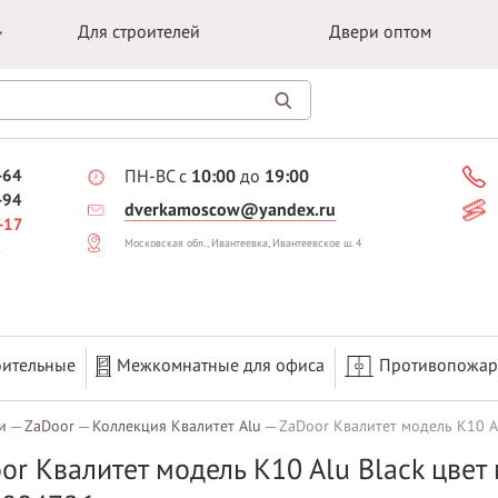
Для строителей
Двери оптом
-64
ПН-ВС с
10:00
до
19:00
-94
dverkamoscow@yandex.ru
-17
Московская обл., Ивантеевка, Ивантеевское ш. 4
оительные
Межкомнатные для офиса
Противопожа
и
ZaDoor
Коллекция Квалитет Alu
ZaDoor Квалитет модель K10 A
or Квалитет модель K10 Alu Black цве