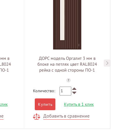
 мм в
ДОРС модель Оргалит 3 мм в
ДОР
AL8024
блоке на петлях цвет RAL8024
блок
 ПО-1
рейка с одной стороны ПО-1
е
стекло матовое
?
Количество:
Количе
клик
Купить в 1 клик
Купить
Куп
ие
Добавить в сравнение
Д