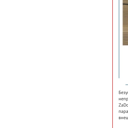
Безу
непр
ZaDo
пара
внеш