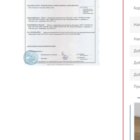
Кор
Нал
Нал
Доб
Доб
Доб
При