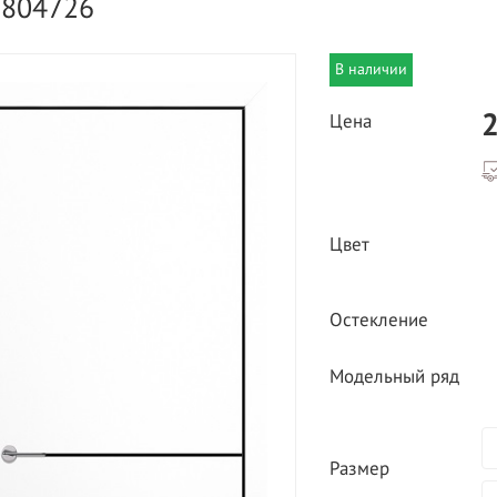
5804726
В наличии
2
Цена
ВЫГОДНОЕ ПРЕДЛОЖЕНИЕ
ТНАЯ ДОСТАВКА ОТ 40
Цвет
*
Двери фабрики
Краснодеревщик по
делах МКАД
выгодным ценам
Остекление
Модельный ряд
Размер