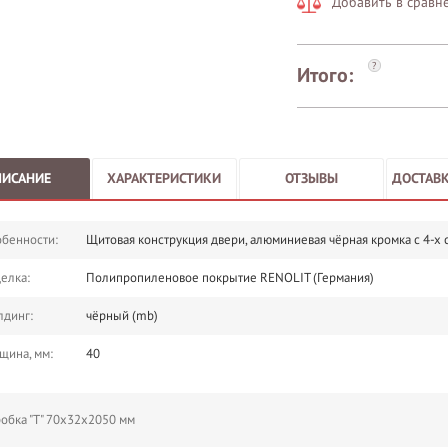
Добавить в сравн
?
Итого:
ПИСАНИЕ
ХАРАКТЕРИСТИКИ
ОТЗЫВЫ
ДОСТАВК
бенности:
Щитовая конструкция двери, алюминиевая чёрная кромка с 4-х 
елка:
Полипропиленовое покрытие RENOLIT (Германия)
динг:
чёрный (mb)
щина, мм:
40
обка "Т" 70х32х2050 мм