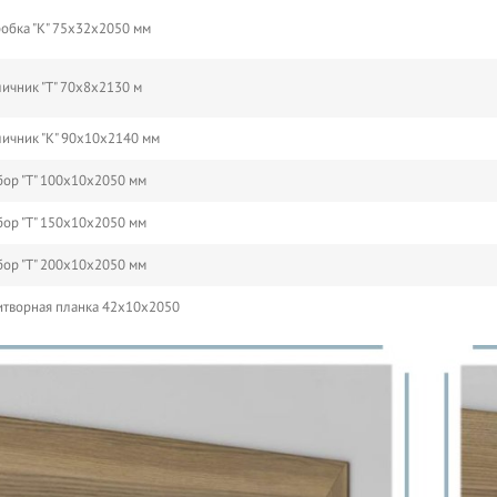
обка "К" 75х32х2050 мм
ичник "Т" 70х8х2130 м
ичник "К" 90х10х2140 мм
ор "Т" 100х10х2050 мм
ор "Т" 150х10х2050 мм
ор "Т" 200х10х2050 мм
творная планка 42х10х2050