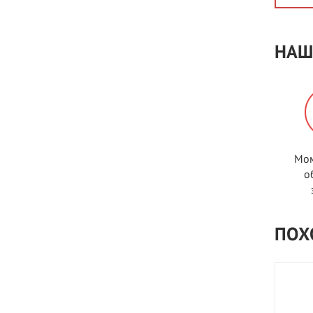
НАШ
Мом
о
ПОХ