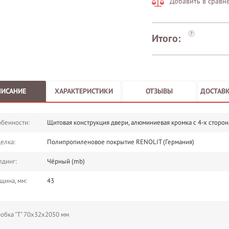
Добавить в сравн
?
Итого:
ПИСАНИЕ
ХАРАКТЕРИСТИКИ
ОТЗЫВЫ
ДОСТАВК
бенности:
Щитовая конструкция двери, алюминиевая кромка с 4-х сторон
елка:
Полипропиленовое покрытие RENOLIT (Германия)
динг:
Чёрный (mb)
щина, мм:
43
обка "Т" 70х32х2050 мм