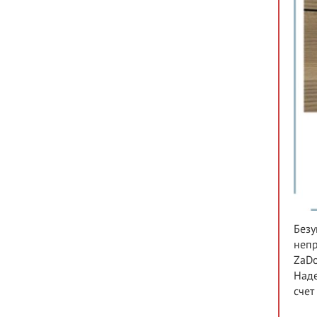
Безу
непр
ZaDo
Наде
счет