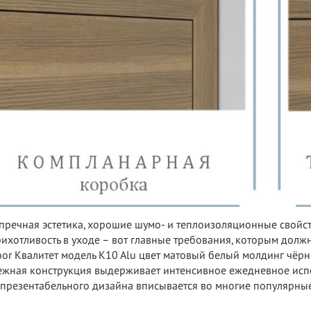
пречная эстетика, хорошие шумо- и теплоизоляционные свойс
ихотливость в уходе – вот главные требования, которым должн
or Квалитет модель K10 Alu цвет матовый белый молдинг чёр
жная конструкция выдерживает интенсивное ежедневное испо
 презентабельного дизайна вписывается во многие популярные