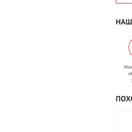
НАШ
Мом
о
ПОХ