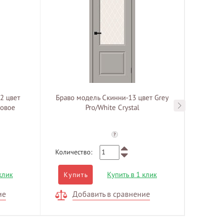
2 цвет
Браво модель Скинни-13 цвет Grey
ВФД 
товое
Pro/White Сrystal
гр
?
Количество:
Количе
клик
Купить в 1 клик
Купить
Куп
ие
Добавить в сравнение
Д