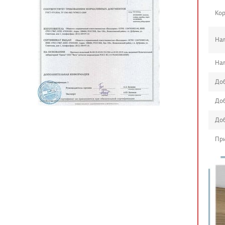
Кор
Нал
Нал
Доб
Доб
Доб
При