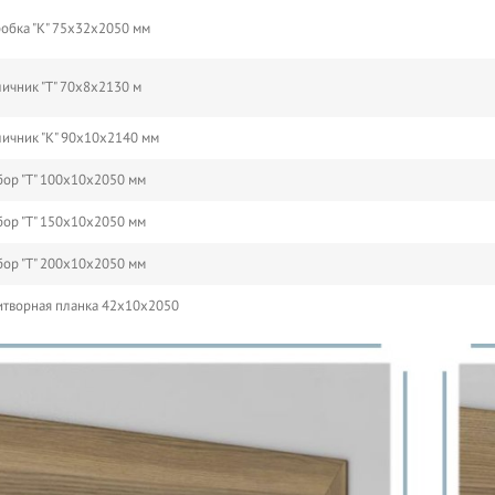
обка "К" 75х32х2050 мм
ичник "Т" 70х8х2130 м
ичник "К" 90х10х2140 мм
ор "Т" 100х10х2050 мм
ор "Т" 150х10х2050 мм
ор "Т" 200х10х2050 мм
творная планка 42х10х2050