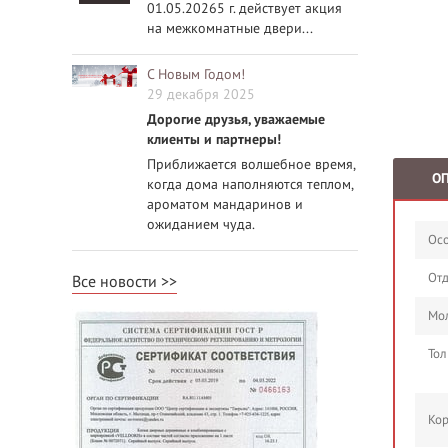
01.05.20265 г. действует акция
на межкомнатные двери...
С Новым Годом!
29 декабря 2025
Дорогие друзья, уважаемые
клиенты и партнеры!
Приближается волшебное время,
О
когда дома наполняются теплом,
ароматом мандаринов и
ожиданием чуда.
Осо
Отд
Все новости
Мол
Тол
Кор