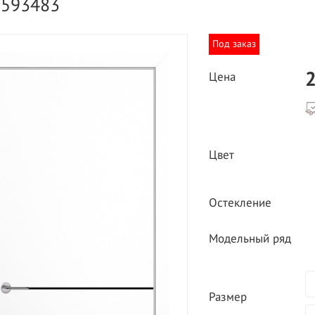
0593483
Под заказ
2
Цена
ВЫГОДНОЕ ПРЕДЛОЖЕНИЕ
ТНАЯ ДОСТАВКА ОТ 40
Цвет
*
Двери фабрики
Краснодеревщик по
делах МКАД
выгодным ценам
Остекление
Модельный ряд
Размер