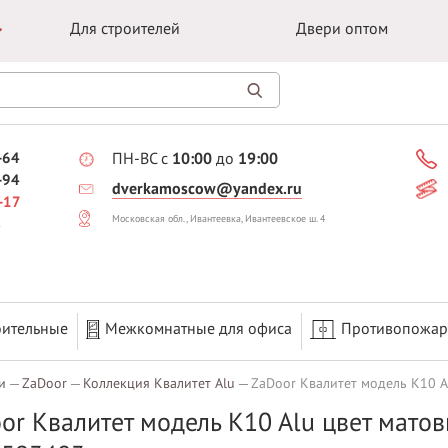
Для строителей
Двери оптом
-64
ПН-ВС с
10:00
до
19:00
-94
dverkamoscow@yandex.ru
-17
Московская обл., Ивантеевка, Ивантеевское ш. 4
оительные
Межкомнатные для офиса
Противопожа
и
ZaDoor
Коллекция Квалитет Alu
ZaDoor Квалитет модель K10 A
or Квалитет модель K10 Alu цвет мато