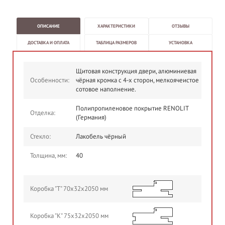
ОПИСАНИЕ
ХАРАКТЕРИСТИКИ
ОТЗЫВЫ
ДОСТАВКА И ОПЛАТА
ТАБЛИЦА РАЗМЕРОВ
УСТАНОВКА
Щитовая конструкция двери, алюминиевая
Особенности:
чёрная кромка с 4-х сторон, мелкоячеистое
сотовое наполнение.
Полипропиленовое покрытие RENOLIT
Отделка:
(Германия)
Стекло:
Лакобель чёрный
Толщина, мм:
40
Коробка "Т" 70х32х2050 мм
Коробка "К" 75х32х2050 мм