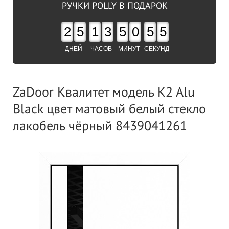
РУЧКИ POLLY В ПОДАРОК
2
5
1
3
5
0
5
4
ДНЕЙ
ЧАСОВ
МИНУТ
СЕКУНД
ZaDoor Квалитет модель K2 Alu
Black цвет матовый белый стекло
лакобель чёрный 8439041261