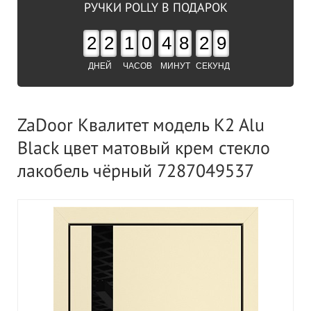
РУЧКИ POLLY В ПОДАРОК
2
2
1
0
4
8
2
8
ДНЕЙ
ЧАСОВ
МИНУТ
СЕКУНД
ZaDoor Квалитет модель K2 Alu
Black цвет матовый крем стекло
лакобель чёрный 7287049537