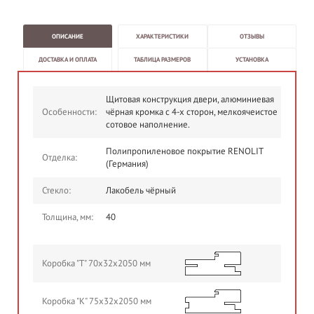
ОПИСАНИЕ
ХАРАКТЕРИСТИКИ
ОТЗЫВЫ
ДОСТАВКА И ОПЛАТА
ТАБЛИЦА РАЗМЕРОВ
УСТАНОВКА
Щитовая конструкция двери, алюминиевая
Особенности:
чёрная кромка с 4-х сторон, мелкоячеистое
сотовое наполнение.
Полипропиленовое покрытие RENOLIT
Отделка:
(Германия)
Стекло:
Лакобель чёрный
Толщина, мм:
40
Коробка "Т" 70х32х2050 мм
Коробка "К" 75х32х2050 мм