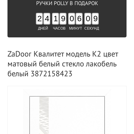
РУЧКИ POLLY В ПОДАРОК
2
4
1
9
0
6
0
8
ДНЕЙ
ЧАСОВ
МИНУТ
СЕКУНД
ZaDoor Квалитет модель K2 цвет
матовый белый стекло лакобель
белый 3872158423