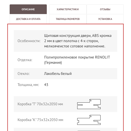
ОПИСАНИЕ
ХАРАКТЕРИСТИКИ
ОТЗЫВЫ
ДОСТАВКА И ОПЛАТА
ТАБЛИЦА РАЗМЕРОВ
УСТАНОВКА
Щитовая конструкция двери, ABS кромка
Особенности:
2 мм в цвет полотна с 4-х сторон,
мелкоячеистое сотовое наполнение.
Полипропиленовое покрытие RENOLIT
Отделка:
(Германия)
Стекло:
Лакобель белый
Толщина, мм:
43
Коробка "Т" 70х32х2050 мм
Коробка "К" 75х32х2050 мм