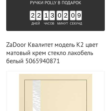
РУЧКИ POLLY В ПОДАРОК
2
2
1
3
0
2
0
9
ДНЕЙ
ЧАСОВ
МИНУТ
СЕКУНД
ZaDoor Квалитет модель K2 цвет
матовый крем стекло лакобель
белый 5065940871