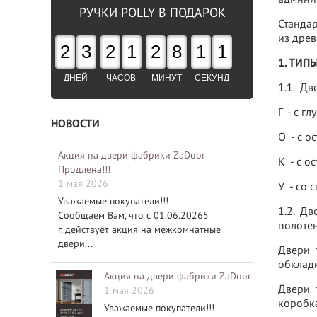
РУЧКИ POLLY В ПОДАРОК
Стандар
из дре
2
3
2
1
2
8
1
1
1. ТИП
ДНЕЙ
ЧАСОВ
МИНУТ
СЕКУНД
1.1. Дв
Г - с г
НОВОСТИ
О - с о
Акция на двери фабрики ZaDoor
К - с 
Продлена!!!
1 мая 2026
У - со 
Уважаемые покупатели!!!
1.2. Дв
Сообщаем Вам, что с 01.06.20265
полотен
г. действует акция на межкомнатные
двери...
Двери т
обкладк
Акция на двери фабрики ZaDoor
Двери т
1 мая 2026
коробк
Уважаемые покупатели!!!