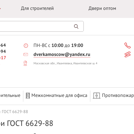
Для строителей
Двери оптом
-64
ПН-ВС с
10:00
до
19:00
-94
dverkamoscow@yandex.ru
-17
Московская обл., Ивантеевка, Ивантеевское ш. 4
оительные
Межкомнатные для офиса
Противопожа
 ГОСТ 6629-88
и ГОСТ 6629-88