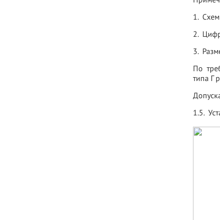
Примеч
1. Схе
2. Циф
3. Разм
По треб
типа Г 
Допуска
1.5. У