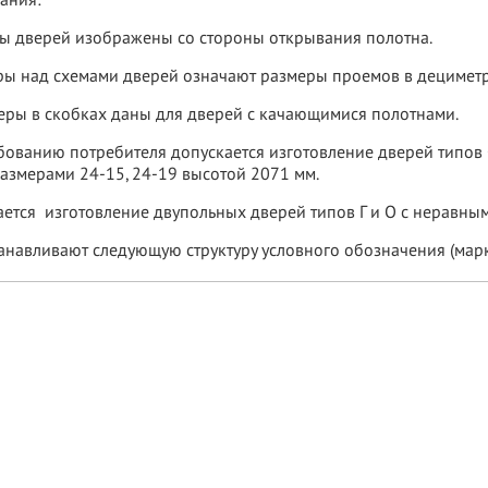
ания:
мы дверей изображены со стороны открывания полотна.
ры над схемами дверей означают размеры проемов в дециметр
еры в скобках даны для дверей с качающимися полотнами.
ованию потребителя допускается изготовление дверей типов О
размерами 24-15, 24-19 высотой 2071 мм.
ется изготовление двупольных дверей типов Г и О с неравны
станавливают следующую структуру условного обозначения (м