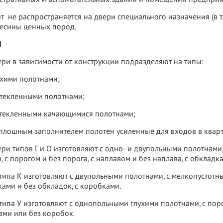
т не распространяется на двери специального назначения (в 
весины ценных пород.
Ы
ери в зависимости от конструкции подразделяют на типы:
лухими полотнами;
стекленными полотнами;
остекленными качающимися полотнами;
сплошным заполнителем полотен усиленные для входов в квар
ери типов Г и О изготовляют с одно- и двупольными полотнам
, с порогом и без порога, с наплавом и без наплава, с обкладк
ипа К изготовляют с двупольными полотнами, с мелкопустотным
ами и без обкладок, с коробками.
ипа У изготовляют с однопольными глухими полотнами, с поро
ами или без коробок.