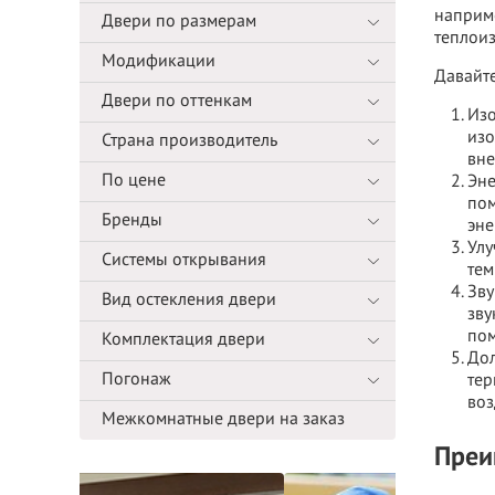
наприме
Двери по размерам
теплои
Модификации
Давайте
Двери по оттенкам
Изо
изо
Страна производитель
вне
По цене
Эне
пом
Бренды
эне
Улу
Системы открывания
тем
Зву
Вид остекления двери
зву
по
Комплектация двери
Дол
Погонаж
тер
воз
Межкомнатные двери на заказ
Преи