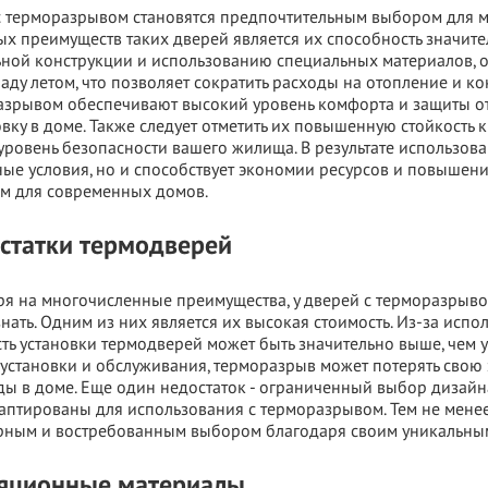
 терморазрывом становятся предпочтительным выбором для мн
х преимуществ таких дверей является их способность значите
ьной конструкции и использованию специальных материалов, 
аду летом, что позволяет сократить расходы на отопление и к
азрывом обеспечивают высокий уровень комфорта и защиты от
вку в доме. Также следует отметить их повышенную стойкость 
ровень безопасности вашего жилища. В результате использова
е условия, но и способствует экономии ресурсов и повышени
м для современных домов.
статки термодверей
ВЫГОДНОЕ ПРЕДЛОЖЕНИЕ
ТНАЯ ДОСТАВКА ОТ 40
*
Двери фабрики
я на многочисленные преимущества, у дверей с терморазрывом
Краснодеревщик по
нать. Одним из них является их высокая стоимость. Из-за исп
делах МКАД
выгодным ценам
ть установки термодверей может быть значительно выше, чем 
установки и обслуживания, терморазрыв может потерять свою э
ы в доме. Еще один недостаток - ограниченный выбор дизайна 
аптированы для использования с терморазрывом. Тем не менее,
рным и востребованным выбором благодаря своим уникальным
яционные материалы