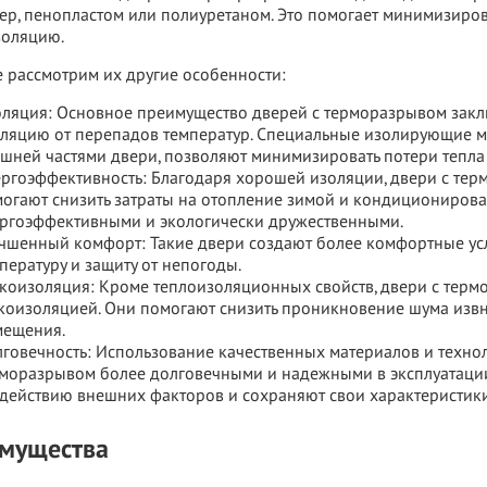
р, пенопластом или полиуретаном. Это помогает минимизиров
золяцию.
 рассмотрим их другие особенности:
ляция: Основное преимущество дверей с терморазрывом закл
ляцию от перепадов температур. Специальные изолирующие м
шней частями двери, позволяют минимизировать потери тепла 
ргоэффективность: Благодаря хорошей изоляции, двери с тер
огают снизить затраты на отопление зимой и кондиционирован
ргоэффективными и экологически дружественными.
чшенный комфорт: Такие двери создают более комфортные ус
пературу и защиту от непогоды.
коизоляция: Кроме теплоизоляционных свойств, двери с тер
коизоляцией. Они помогают снизить проникновение шума извне
мещения.
говечность: Использование качественных материалов и технол
моразрывом более долговечными и надежными в эксплуатаци
действию внешних факторов и сохраняют свои характеристики
мущества