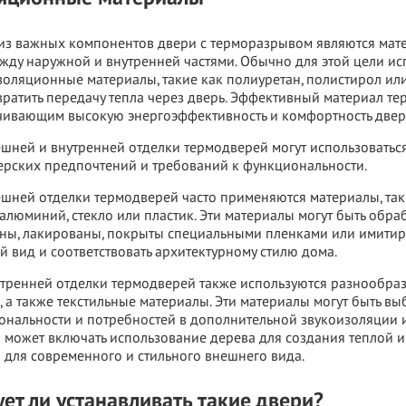
из важных компонентов двери с терморазрывом являются мате
жду наружной и внутренней частями. Обычно для этой цели и
оляционные материалы, такие как полиуретан, полистирол ил
ратить передачу тепла через дверь. Эффективный материал т
чивающим высокую энергоэффективность и комфортность двер
шней и внутренней отделки термодверей могут использоватьс
ерских предпочтений и требований к функциональности.
шней отделки термодверей часто применяются материалы, таки
 алюминий, стекло или пластик. Эти материалы могут быть об
ны, лакированы, покрыты специальными пленками или имитир
 вид и соответствовать архитектурному стилю дома.
тренней отделки термодверей также используются разнообразн
, а также текстильные материалы. Эти материалы могут быть в
нальности и потребностей в дополнительной звукоизоляции и
 может включать использование дерева для создания теплой и 
 для современного и стильного внешнего вида.
ует ли устанавливать такие двери?