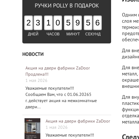
РУЧКИ POLLY В ПОДАРОК
Одним 
2
3
1
0
5
9
5
5
слоя ме
термоиз
предотв
ДНЕЙ
ЧАСОВ
МИНУТ
СЕКУНД
обеспе
Для вне
НОВОСТИ
дизайн
Для вне
Акция на двери фабрики ZaDoor
металл,
Продлена!!!
окраше
1 мая 2026
внешний
Уважаемые покупатели!!!
Сообщаем Вам, что с 01.06.20265
Для вну
г. действует акция на межкомнатные
пластик
двери...
функцио
отделка
Акция на двери фабрики ZaDoor
металла
1 мая 2026
Уважаемые покупатели!!!
След