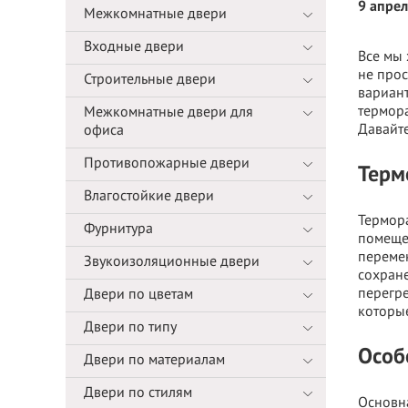
9 апре
Межкомнатные двери
Входные двери
Все мы 
не прос
Строительные двери
вариант
термор
Межкомнатные двери для
Давайте
офиса
Противопожарные двери
Терм
Влагостойкие двери
Термор
Фурнитура
помещен
переме
Звукоизоляционные двери
сохране
перегр
Двери по цветам
которые
Двери по типу
Особ
Двери по материалам
Двери по стилям
Основна