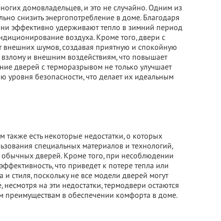
огих домовладельцев, и это не случайно. Одним из
льно снизить энергопотребление в доме. Благодаря
они эффективно удерживают тепло в зимний период
ондиционирование воздуха. Кроме того, двери с
 внешних шумов, создавая приятную и спокойную
к взлому и внешним воздействиям, что повышает
ние дверей с терморазрывом не только улучшает
ю уровня безопасности, что делает их идеальным
БЕСПЛАТНЫЙ ВЫЕЗД НА
ЗАМЕР
 также есть некоторые недостатки, о которых
ользования специальных материалов и технологий,
ВЫЗВАТЬ ЗАМЕРЩИКА
у обычных дверей. Кроме того, при несоблюдении
ффективность, что приведет к потере тепла или
и стиля, поскольку не все модели дверей могут
 несмотря на эти недостатки, термодвери остаются
 преимуществам в обеспечении комфорта в доме.