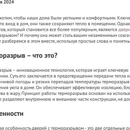
ля 2024
хотим, чтобы наши дома были уютными и комфортными. Ключев
то вход в дом, они также сохраняют тепло в помещении. Однак
ов, который становится все более популярным, являются
двер
азрывом? И почему она может стать вашим незаменимым союз
 разберемся в этом вместе, используя простые слова и понятн
оразрыв – что это?
азрыв – инновационное технология, которая играет ключевую
ии. Суть его заключается в предотвращении передачи тепла ил
нчивой погоды и резких перепадов температуры терморазрыв
ния уюта в доме. Он обеспечивает эффективную изоляцию, бл
ева в жару. Принцип работы терморазрыва основан на исполь
 разделяют внутреннюю и внешнюю части конструкции, не доп
енности
я особенность дверей с терморазрывом - это две отдельные 