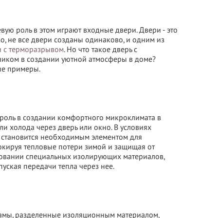
ую роль в этом играют входные двери. Двери - это
о, не все двери созданы одинаково, и одним из
и с терморазрывом
. Но что такое дверь с
ником в создании уютной атмосферы в доме?
ые примеры.
 роль в создании комфортного микроклимата в
и холода через дверь или окно. В условиях
 становится необходимым элементом для
окируя тепловые потери зимой и защищая от
зовании специальных изолирующих материалов,
уская передачи тепла через нее.
рамы, разделенные изоляционным материалом,