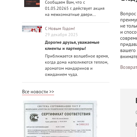
Сообщаем Вам, что с
01.05.20265 г. действует акция
Вопрос 
на межкомнатные двери...
преимущ
не толь
С Новым Годом!
и спосо
29 декабря 2025
совреме
Дорогие друзья, уважаемые
придава
клиенты и партнеры!
вашего 
Приближается волшебное время,
внимате
когда дома наполняются теплом,
Возврат
ароматом мандаринов и
ожиданием чуда.
Все новости