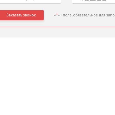
«
*
» - поле, обязательное для зап