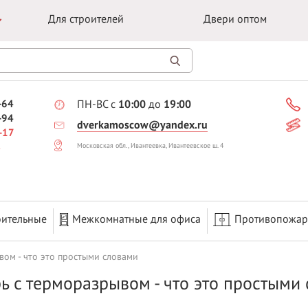
Для строителей
Двери оптом
-64
ПН-ВС с
10:00
до
19:00
-94
dverkamoscow@yandex.ru
-17
Московская обл., Ивантеевка, Ивантеевское ш. 4
оительные
Межкомнатные для офиса
Противопожа
вом - что это простыми словами
ь с терморазрывом - что это простыми