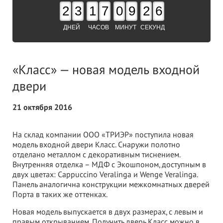
2
3
1
7
0
9
2
6
ДНЕЙ
ЧАСОВ
МИНУТ
СЕКУНД
«Класс» — новая модель входной
двери
21 октября 2016
На склад компании ООО «ТРИЭР» поступила новая
модель входной двери Класс. Снаружи полотно
отделано металлом с декоративным тиснением.
Внутренняя отделка – МДФ с Экошпоном, доступным в
двух цветах: Cappuccino Veralinga и Wenge Veralinga.
Панель аналогична конструкции межкомнатных дверей
Порта в таких же оттенках.
Новая модель выпускается в двух размерах, с левым и
правым открыванием. Получить дверь Класс можно в