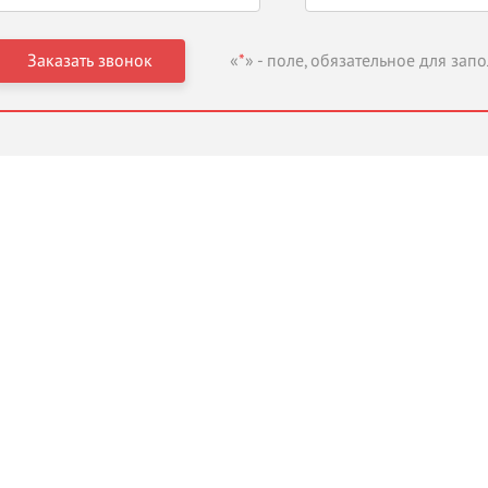
«
*
» - поле, обязательное для зап