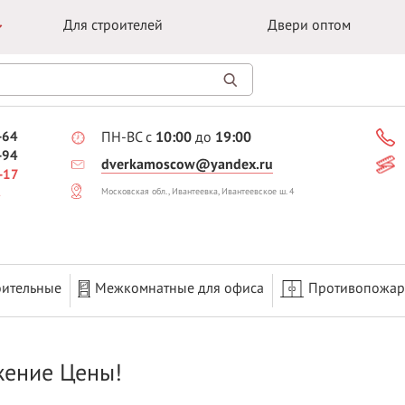
Для строителей
Двери оптом
-64
ПН-ВС с
10:00
до
19:00
-94
dverkamoscow@yandex.ru
-17
Московская обл., Ивантеевка, Ивантеевское ш. 4
оительные
Межкомнатные для офиса
Противопожа
ение Цены!